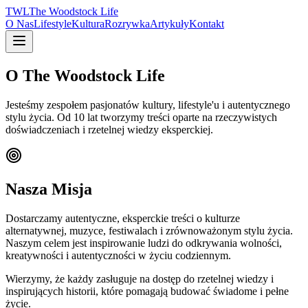
TWL
The Woodstock Life
O Nas
Lifestyle
Kultura
Rozrywka
Artykuły
Kontakt
O The Woodstock Life
Jesteśmy zespołem pasjonatów kultury, lifestyle'u i autentycznego
stylu życia. Od 10 lat tworzymy treści oparte na rzeczywistych
doświadczeniach i rzetelnej wiedzy eksperckiej.
Nasza Misja
Dostarczamy autentyczne, eksperckie treści o kulturze
alternatywnej, muzyce, festiwalach i zrównoważonym stylu życia.
Naszym celem jest inspirowanie ludzi do odkrywania wolności,
kreatywności i autentyczności w życiu codziennym.
Wierzymy, że każdy zasługuje na dostęp do rzetelnej wiedzy i
inspirujących historii, które pomagają budować świadome i pełne
życie.